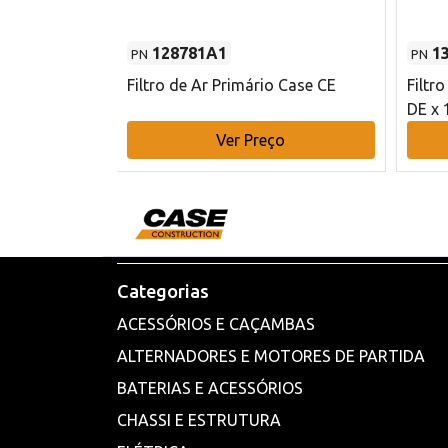
128781A1
1
PN
PN
l - 80 mm DE
Filtro de Ar Primário Case CE
Filtr
DE x 
o
Ver Preço
Categorias
ACESSÓRIOS E CAÇAMBAS
ALTERNADORES E MOTORES DE PARTIDA
BATERIAS E ACESSÓRIOS
CHASSI E ESTRUTURA