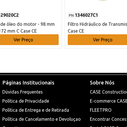
329020C2
1346027C1
PN
o de óleo do motor - 98 mm
Filtro Hidráulico de Transmi
172 mm C Case CE
Case CE
Ver Preço
Ver Preço
Páginas Institucionais
Sobre Nós
Dúvidas Frequentes
CASE Constructio
Política de Privacidade
E-commerce CAS
Política de Entrega e de Retirada
FLEETPRO
Política de Cancelamento e Devoluçao
Encontrar Conces