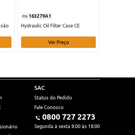
163279A1
48145970
PN
PN
ssão
Hydraulic Oil Filter Case CE
Filtro de com
x 75 mm L Ca
Ver Preço
V
SAC
n
Status do Pedido
E
Fale Conosco
0800 727 2273
Segunda à sexta 8:00 às 18:00
sionário