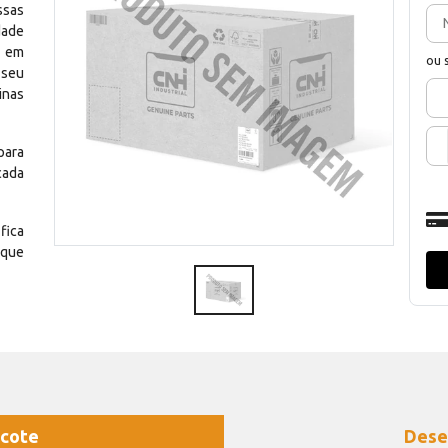
ssas
dade
e em
ou 
 seu
inas
para
cada
fica
 que
cote
Dese