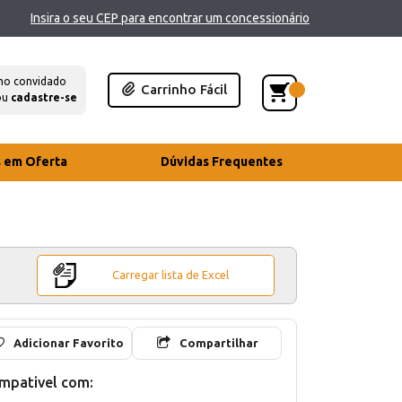
Insira o seu CEP para encontrar um concessionário
mo convidado
Carrinho Fácil
ou
cadastre-se
s em Oferta
Dúvidas Frequentes
Carregar lista de Excel
Adicionar Favorito
Compartilhar
mpativel com: