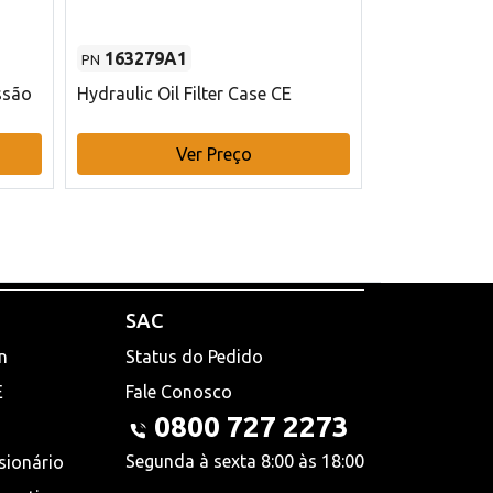
163279A1
48145970
PN
PN
ssão
Hydraulic Oil Filter Case CE
Filtro de com
x 75 mm L Ca
Ver Preço
V
SAC
n
Status do Pedido
E
Fale Conosco
0800 727 2273
Segunda à sexta 8:00 às 18:00
sionário