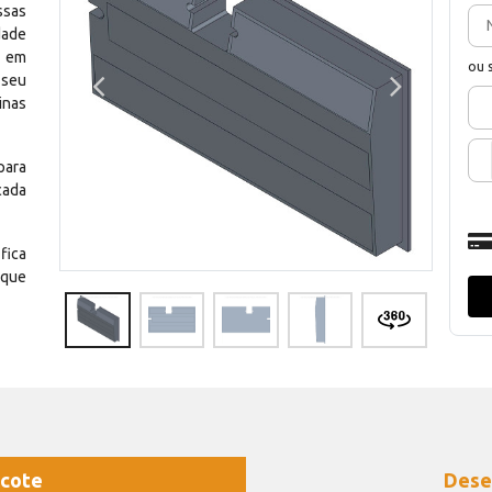
ssas
dade
e em
ou 
 seu
inas
para
cada
fica
 que
cote
Dese