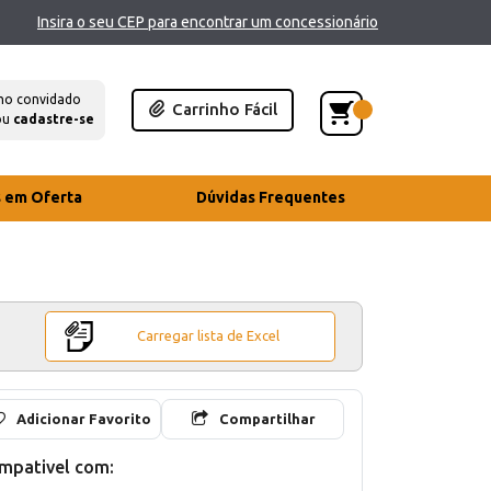
Insira o seu CEP para encontrar um concessionário
mo convidado
Carrinho Fácil
ou
cadastre-se
s em Oferta
Dúvidas Frequentes
Carregar lista de Excel
Adicionar Favorito
Compartilhar
mpativel com: