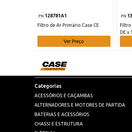
128781A1
1
PN
PN
l - 80 mm DE
Filtro de Ar Primário Case CE
Filtr
DE x 
o
Ver Preço
Categorias
ACESSÓRIOS E CAÇAMBAS
ALTERNADORES E MOTORES DE PARTIDA
BATERIAS E ACESSÓRIOS
CHASSI E ESTRUTURA