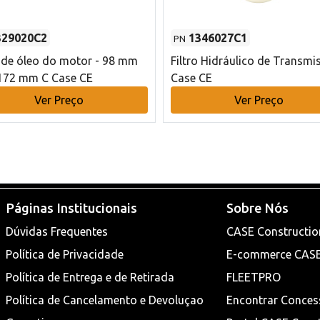
329020C2
1346027C1
PN
o de óleo do motor - 98 mm
Filtro Hidráulico de Transmi
172 mm C Case CE
Case CE
Ver Preço
Ver Preço
Páginas Institucionais
Sobre Nós
Dúvidas Frequentes
CASE Constructio
Política de Privacidade
E-commerce CAS
Política de Entrega e de Retirada
FLEETPRO
Política de Cancelamento e Devoluçao
Encontrar Conces