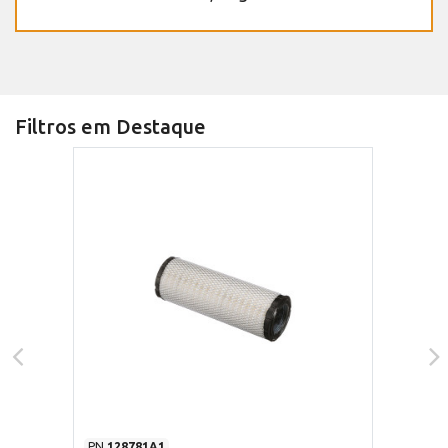
Filtros em Destaque
PN
128781A1