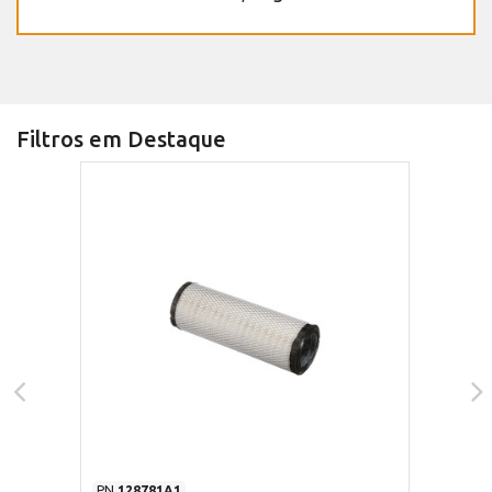
Filtros em Destaque
PN
128781A1