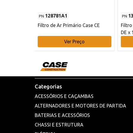
128781A1
1
PN
PN
l - 80 mm DE
Filtro de Ar Primário Case CE
Filtr
DE x 
o
Ver Preço
Categorias
ACESSÓRIOS E CAÇAMBAS
ALTERNADORES E MOTORES DE PARTIDA
BATERIAS E ACESSÓRIOS
CHASSI E ESTRUTURA