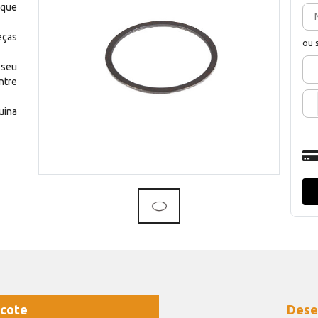
 que
eças
ou 
 seu
ntre
uina
cote
Dese