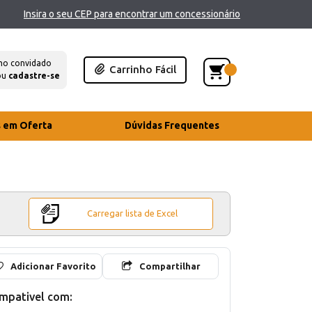
Insira o seu CEP para encontrar um concessionário
mo convidado
Carrinho Fácil
ou
cadastre-se
s em Oferta
Dúvidas Frequentes
Carregar lista de Excel
Adicionar Favorito
Compartilhar
mpativel com: