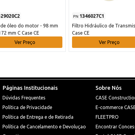
329020C2
1346027C1
PN
o de óleo do motor - 98 mm
Filtro Hidráulico de Transmi
172 mm C Case CE
Case CE
Ver Preço
Ver Preço
Páginas Institucionais
Sobre Nós
Dúvidas Frequentes
CASE Constructio
Política de Privacidade
E-commerce CAS
Política de Entrega e de Retirada
FLEETPRO
Política de Cancelamento e Devoluçao
Encontrar Conces