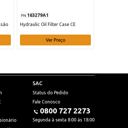
163279A1
48145970
PN
PN
ssão
Hydraulic Oil Filter Case CE
Filtro de com
x 75 mm L Ca
Ver Preço
V
SAC
n
Status do Pedido
E
Fale Conosco
0800 727 2273
Segunda à sexta 8:00 às 18:00
sionário