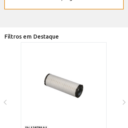
Filtros em Destaque
PN
128781A1