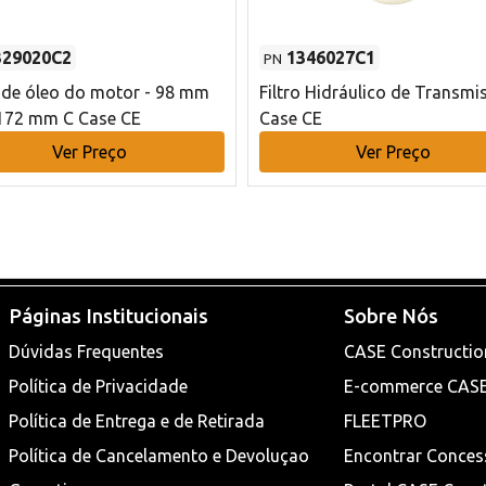
329020C2
1346027C1
PN
o de óleo do motor - 98 mm
Filtro Hidráulico de Transmi
172 mm C Case CE
Case CE
Ver Preço
Ver Preço
Páginas Institucionais
Sobre Nós
Dúvidas Frequentes
CASE Constructio
Política de Privacidade
E-commerce CAS
Política de Entrega e de Retirada
FLEETPRO
Política de Cancelamento e Devoluçao
Encontrar Conces