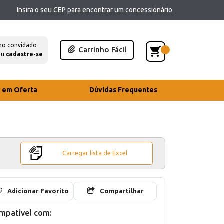
Insira o seu CEP para encontrar um concessionário
mo convidado
Carrinho Fácil
ou
cadastre-se
s em Oferta
Dúvidas Frequentes
Carregar lista de Excel
Adicionar Favorito
Compartilhar
mpativel com: