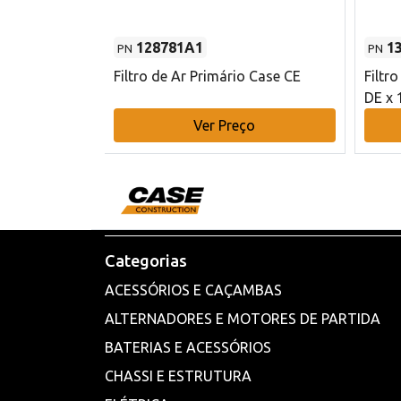
128781A1
1
PN
PN
l - 80 mm DE
Filtro de Ar Primário Case CE
Filtr
DE x 
o
Ver Preço
Categorias
ACESSÓRIOS E CAÇAMBAS
ALTERNADORES E MOTORES DE PARTIDA
BATERIAS E ACESSÓRIOS
CHASSI E ESTRUTURA