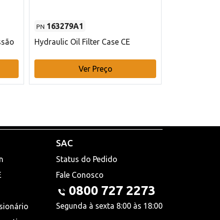
163279A1
48145970
PN
PN
ssão
Hydraulic Oil Filter Case CE
Filtro de com
x 75 mm L Ca
Ver Preço
V
SAC
n
Status do Pedido
E
Fale Conosco
0800 727 2273
Segunda à sexta 8:00 às 18:00
sionário