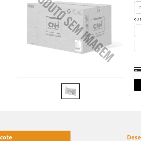
ou 
cote
Dese