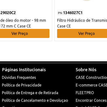
329020C2
1346027C1
PN
o de óleo do motor - 98 mm
Filtro Hidráulico de Transmi
172 mm C Case CE
Case CE
Ver Preço
Ver Preço
Páginas Institucionais
Sobre Nós
Dúvidas Frequentes
CASE Constructio
Política de Privacidade
E-commerce CAS
Política de Entrega e de Retirada
FLEETPRO
Política de Cancelamento e Devoluçao
Encontrar Conces