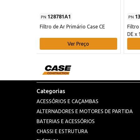
128781A1
1
PN
PN
l - 80 mm DE
Filtro de Ar Primário Case CE
Filtr
DE x 
o
Ver Preço
Categorias
ACESSÓRIOS E CAÇAMBAS
ALTERNADORES E MOTORES DE PARTIDA
BATERIAS E ACESSÓRIOS
CHASSI E ESTRUTURA