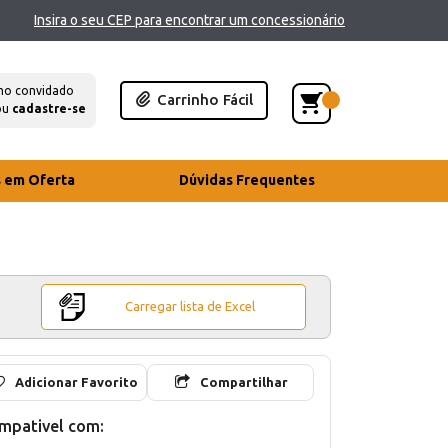
Insira o seu CEP para encontrar um concessionário
mo convidado
Carrinho Fácil
ou
cadastre-se
s em Oferta
Dúvidas Frequentes
Carregar lista de Excel
Adicionar Favorito
Compartilhar
mpativel com: