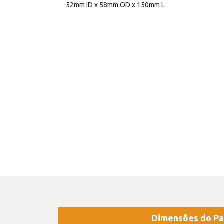
52mm ID x 58mm OD x 150mm L
Dimensões do Pa