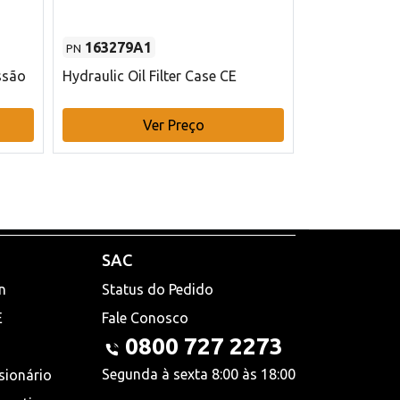
163279A1
48145970
PN
PN
ssão
Hydraulic Oil Filter Case CE
Filtro de com
x 75 mm L Ca
Ver Preço
V
SAC
n
Status do Pedido
E
Fale Conosco
0800 727 2273
Segunda à sexta 8:00 às 18:00
sionário