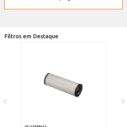
Filtros em Destaque
PN
128781A1