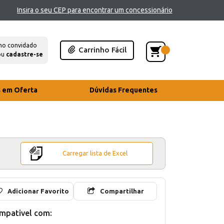
Insira o seu CEP para encontrar um concessionário
mo convidado
Carrinho Fácil
ou
cadastre-se
s em Oferta
Dúvidas Frequentes
Carregar lista de Excel
Adicionar Favorito
Compartilhar
mpativel com: