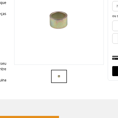
 que
eças
ou 
 seu
ntre
uina