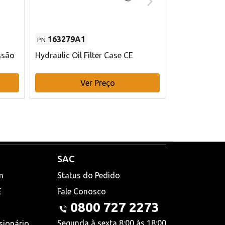
163279A1
48145970
PN
PN
ssão
Hydraulic Oil Filter Case CE
Filtro de com
x 75 mm L Ca
Ver Preço
V
SAC
n
Status do Pedido
E
Fale Conosco
0800 727 2273
Segunda à sexta 8:00 às 18:00
sionário