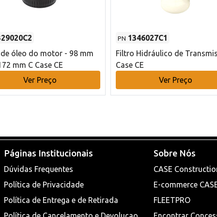
329020C2
1346027C1
PN
o de óleo do motor - 98 mm
Filtro Hidráulico de Transmi
172 mm C Case CE
Case CE
Ver Preço
Ver Preço
Páginas Institucionais
Sobre Nós
Dúvidas Frequentes
CASE Constructio
Política de Privacidade
E-commerce CAS
Política de Entrega e de Retirada
FLEETPRO
Política de Cancelamento e Devoluçao
Encontrar Conces