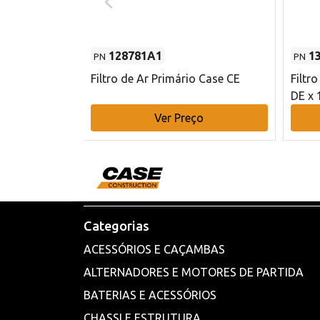
128781A1
1
PN
PN
l - 80 mm DE
Filtro de Ar Primário Case CE
Filtr
DE x 
o
Ver Preço
Categorias
ACESSÓRIOS E CAÇAMBAS
ALTERNADORES E MOTORES DE PARTIDA
BATERIAS E ACESSÓRIOS
CHASSI E ESTRUTURA