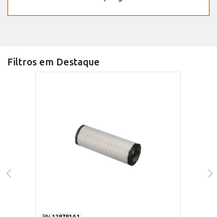
Filtros em Destaque
PN
128781A1