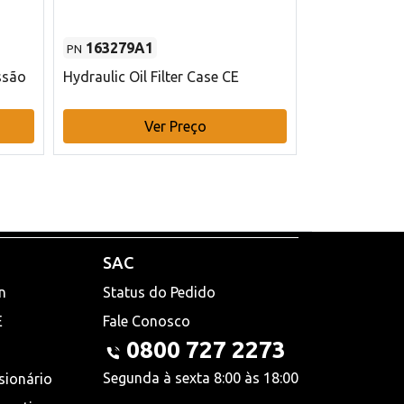
163279A1
48145970
PN
PN
ssão
Hydraulic Oil Filter Case CE
Filtro de com
x 75 mm L Ca
Ver Preço
V
SAC
n
Status do Pedido
E
Fale Conosco
0800 727 2273
Segunda à sexta 8:00 às 18:00
sionário