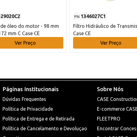
329020C2
1346027C1
PN
o de óleo do motor - 98 mm
Filtro Hidráulico de Transmi
172 mm C Case CE
Case CE
Ver Preço
Ver Preço
Páginas Institucionais
Sobre Nós
Dúvidas Frequentes
CASE Constructio
Política de Privacidade
E-commerce CAS
Política de Entrega e de Retirada
FLEETPRO
Política de Cancelamento e Devoluçao
Encontrar Conces