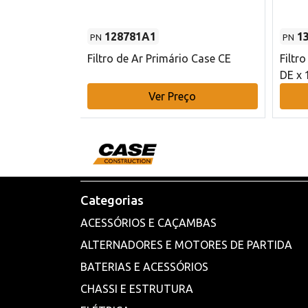
128781A1
1
PN
PN
l - 80 mm DE
Filtro de Ar Primário Case CE
Filtr
DE x 
o
Ver Preço
Categorias
ACESSÓRIOS E CAÇAMBAS
ALTERNADORES E MOTORES DE PARTIDA
BATERIAS E ACESSÓRIOS
CHASSI E ESTRUTURA