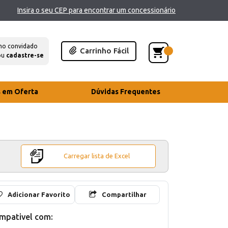
Insira o seu CEP para encontrar um concessionário
mo convidado
Carrinho Fácil
ou
cadastre-se
s em Oferta
Dúvidas Frequentes
Carregar lista de Excel
Adicionar Favorito
Compartilhar
mpativel com: