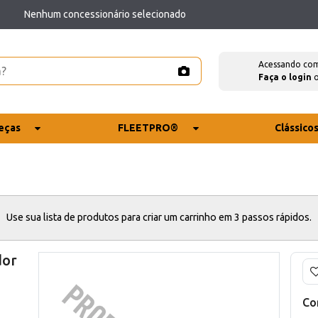
Nenhum concessionário selecionado
Acessando co
Faça o login
eças
FLEETPRO®
Clássico
Use sua lista de produtos para criar um carrinho em 3 passos rápidos.
dor
Co