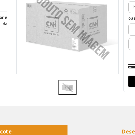
or e
ou 
 da
cote
Dese