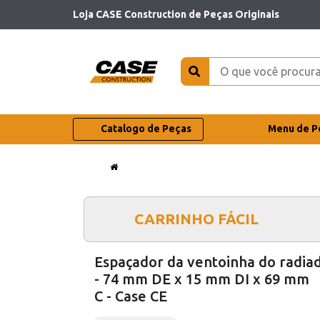
Loja CASE Construction de Peças Originais
Catalogo de Peças
Menu de P
CARRINHO FÁCIL
Espaçador da ventoinha do radia
- 74 mm DE x 15 mm DI x 69 mm
C - Case CE