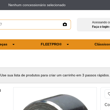
Nenhum concessionário selecionado
Acessando c
Faça o login
eças
FLEETPRO®
Clássico
Use sua lista de produtos para criar um carrinho em 3 passos rápidos.
m
Co