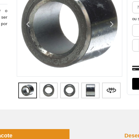
ar o
 ser
ou 
 por
acote
Dese