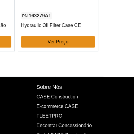
163279A1
48145970
PN
PN
são
Hydraulic Oil Filter Case CE
Filtro de com
75 mm L Cas
Ver Preço
V
Sobre Nós
CASE Construction
E-commerce CASE
FLEETPRO
Encontrar Concessionário