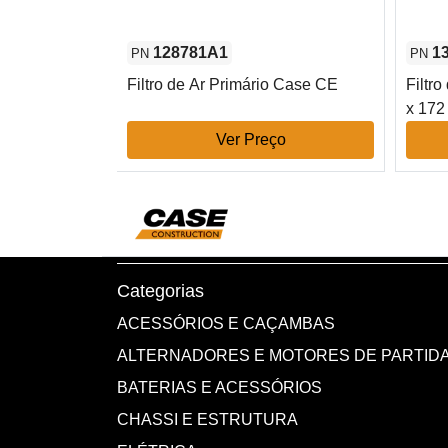
128781A1
1
PN
PN
 - 80 mm DE x
Filtro de Ar Primário Case CE
Filtr
x 17
o
Ver Preço
Categorias
ACESSÓRIOS E CAÇAMBAS
ALTERNADORES E MOTORES DE PARTID
BATERIAS E ACESSÓRIOS
CHASSI E ESTRUTURA