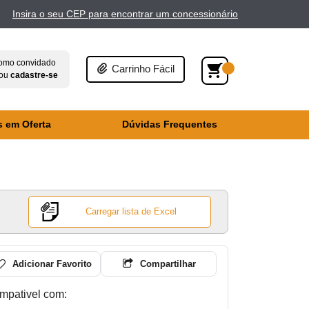
Insira o seu CEP para encontrar um concessionário
omo convidado
Carrinho Fácil
ou
cadastre-se
s em Oferta
Dúvidas Frequentes
Carregar lista de Excel
Adicionar Favorito
Compartilhar
mpativel com: