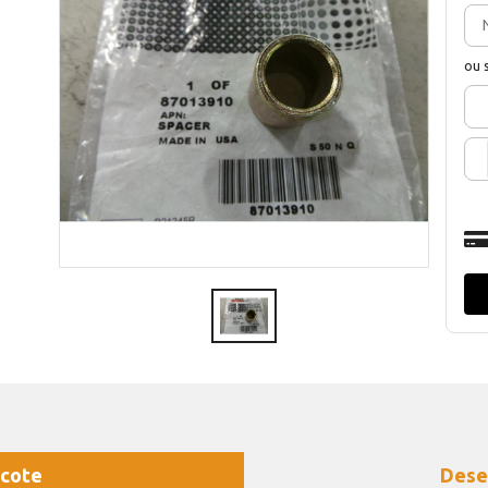
ou 
cote
Dese