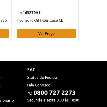
163279A1
48145970
PN
PN
ssão
Hydraulic Oil Filter Case CE
Filtro de com
x 75 mm L Ca
Ver Preço
V
SAC
n
Status do Pedido
E
Fale Conosco
0800 727 2273
Segunda à sexta 8:00 às 18:00
sionário