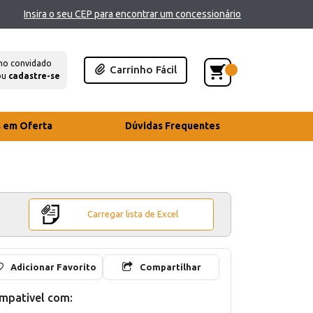
Insira o seu CEP para encontrar um concessionário
mo convidado
Carrinho Fácil
ou
cadastre-se
s em Oferta
Dúvidas Frequentes
Carregar lista de Excel
Adicionar Favorito
Compartilhar
mpativel com: