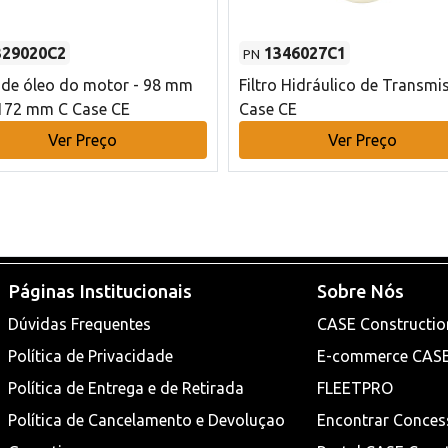
329020C2
1346027C1
PN
o de óleo do motor - 98 mm
Filtro Hidráulico de Transmi
172 mm C Case CE
Case CE
Ver Preço
Ver Preço
Páginas Institucionais
Sobre Nós
Dúvidas Frequentes
CASE Constructio
Política de Privacidade
E-commerce CAS
Política de Entrega e de Retirada
FLEETPRO
Política de Cancelamento e Devoluçao
Encontrar Conces