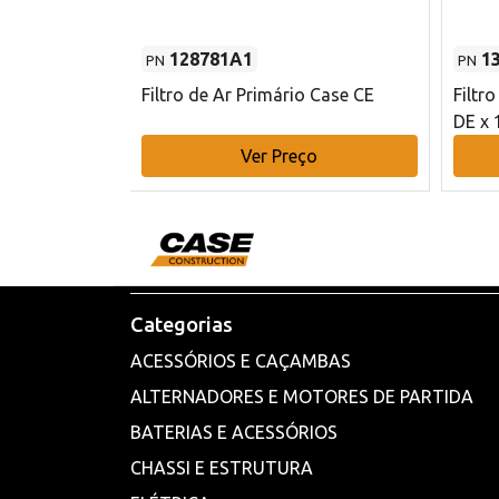
128781A1
1
PN
PN
l - 80 mm DE
Filtro de Ar Primário Case CE
Filtr
DE x 
o
Ver Preço
Categorias
ACESSÓRIOS E CAÇAMBAS
ALTERNADORES E MOTORES DE PARTIDA
BATERIAS E ACESSÓRIOS
CHASSI E ESTRUTURA