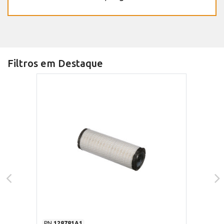
Filtros em Destaque
PN
128781A1