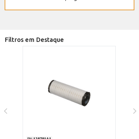
Filtros em Destaque
PN
128781A1