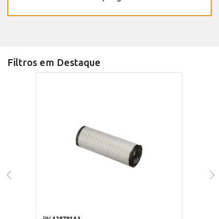
Filtros em Destaque
PN
128781A1