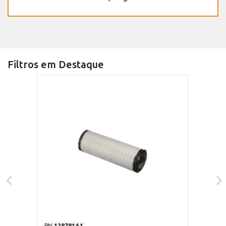
Filtros em Destaque
PN
128781A1