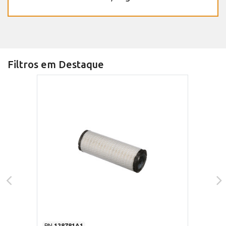
Filtros em Destaque
PN
128781A1