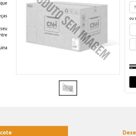
 que
eças
ou 
 seu
ntre
uina
cote
Dese