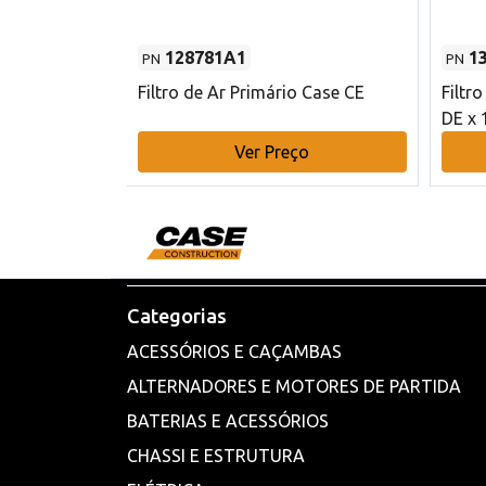
128781A1
1
PN
PN
l - 80 mm DE
Filtro de Ar Primário Case CE
Filtr
DE x 
o
Ver Preço
Categorias
ACESSÓRIOS E CAÇAMBAS
ALTERNADORES E MOTORES DE PARTIDA
BATERIAS E ACESSÓRIOS
CHASSI E ESTRUTURA