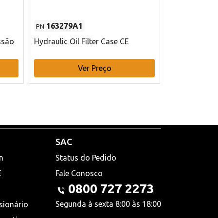
163279A1
48145970
PN
PN
ssão
Hydraulic Oil Filter Case CE
Filtro de com
x 75 mm L Ca
Ver Preço
V
SAC
n
Status do Pedido
E
Fale Conosco
0800 727 2273
Segunda à sexta 8:00 às 18:00
sionário