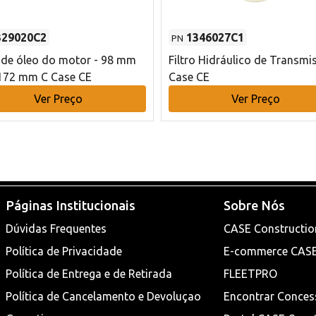
329020C2
1346027C1
PN
o de óleo do motor - 98 mm
Filtro Hidráulico de Transmi
172 mm C Case CE
Case CE
Ver Preço
Ver Preço
Páginas Institucionais
Sobre Nós
Dúvidas Frequentes
CASE Constructio
Política de Privacidade
E-commerce CAS
Política de Entrega e de Retirada
FLEETPRO
Política de Cancelamento e Devoluçao
Encontrar Conces