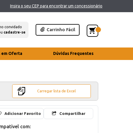
Insira o seu CEP para encontrar um concessionário
mo convidado
Carrinho Fácil
ou
cadastre-se
s em Oferta
Dúvidas Frequentes
Carregar lista de Excel
Adicionar Favorito
Compartilhar
mpativel com: