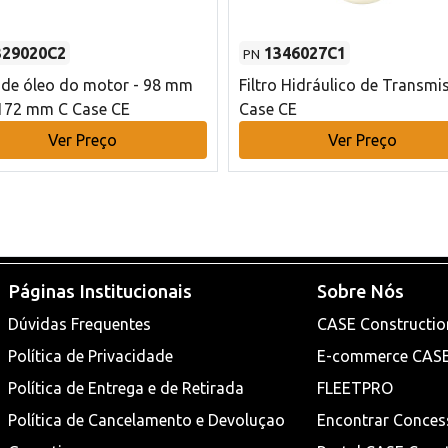
329020C2
1346027C1
PN
o de óleo do motor - 98 mm
Filtro Hidráulico de Transmi
172 mm C Case CE
Case CE
Ver Preço
Ver Preço
Páginas Institucionais
Sobre Nós
Dúvidas Frequentes
CASE Constructio
Política de Privacidade
E-commerce CAS
Política de Entrega e de Retirada
FLEETPRO
Política de Cancelamento e Devoluçao
Encontrar Conces