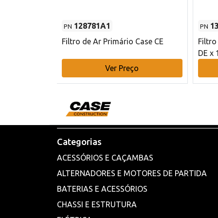
128781A1
1
PN
PN
l - 80 mm DE
Filtro de Ar Primário Case CE
Filtr
DE x 
o
Ver Preço
Categorias
ACESSÓRIOS E CAÇAMBAS
ALTERNADORES E MOTORES DE PARTIDA
BATERIAS E ACESSÓRIOS
CHASSI E ESTRUTURA