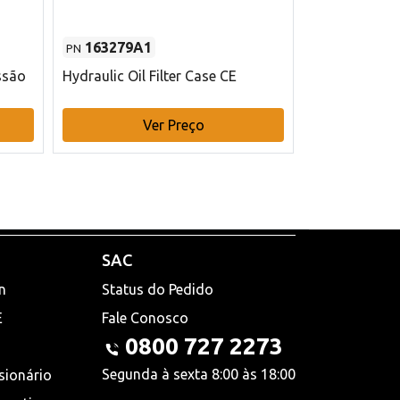
163279A1
48145970
PN
PN
ssão
Hydraulic Oil Filter Case CE
Filtro de com
x 75 mm L Ca
Ver Preço
V
SAC
n
Status do Pedido
E
Fale Conosco
0800 727 2273
Segunda à sexta 8:00 às 18:00
sionário