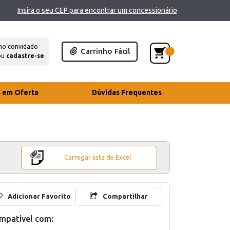
Insira o seu CEP para encontrar um concessionário
mo convidado
Carrinho Fácil
ou
cadastre-se
s em Oferta
Dúvidas Frequentes
Carregar lista de Excel
Adicionar Favorito
Compartilhar
mpativel com: