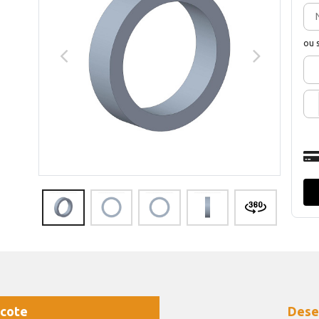
ou 
cote
Dese