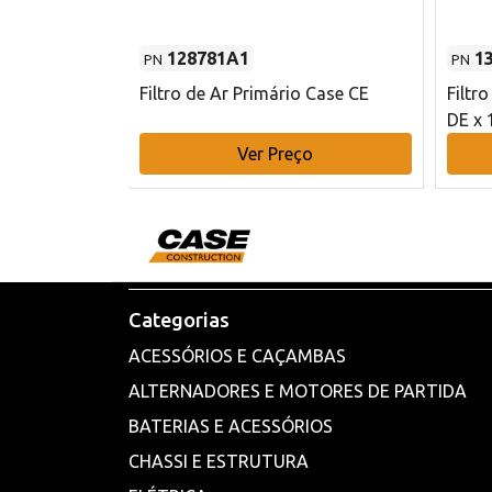
128781A1
1
PN
PN
l - 80 mm DE
Filtro de Ar Primário Case CE
Filtr
DE x 
o
Ver Preço
Categorias
ACESSÓRIOS E CAÇAMBAS
ALTERNADORES E MOTORES DE PARTIDA
BATERIAS E ACESSÓRIOS
CHASSI E ESTRUTURA