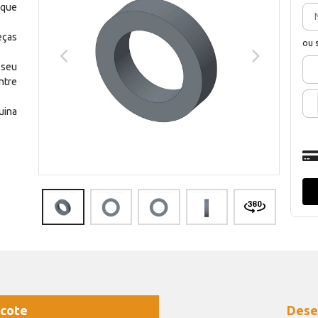
 que
eças
ou 
 seu
ntre
uina
cote
Dese