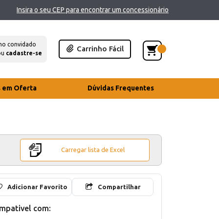
Insira o seu CEP para encontrar um concessionário
mo convidado
Carrinho Fácil
ou
cadastre-se
s em Oferta
Dúvidas Frequentes
Carregar lista de Excel
Adicionar Favorito
Compartilhar
mpativel com: