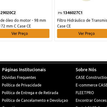
329020C2
1346027C1
PN
o de óleo do motor - 98 mm
Filtro Hidráulico de Transmi
172 mm C Case CE
Case CE
Ver Preço
Ver Preço
Páginas Institucionais
Sobre Nós
Dúvidas Frequentes
CASE Constructio
Política de Privacidade
E-commerce CAS
Política de Entrega e de Retirada
FLEETPRO
Política de Cancelamento e Devoluçao
Encontrar Conces