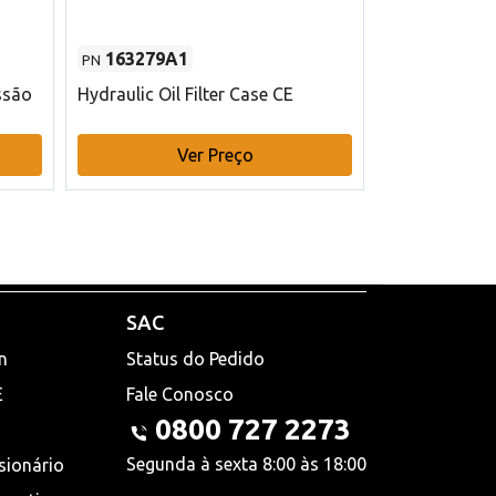
163279A1
48145970
PN
PN
ssão
Hydraulic Oil Filter Case CE
Filtro de com
x 75 mm L Ca
Ver Preço
V
SAC
n
Status do Pedido
E
Fale Conosco
0800 727 2273
Segunda à sexta 8:00 às 18:00
sionário