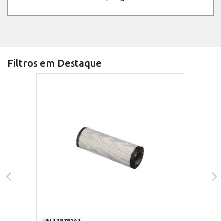
Filtros em Destaque
PN
128781A1