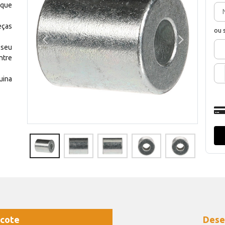
 que
eças
ou 
 seu
ntre
uina
cote
Dese