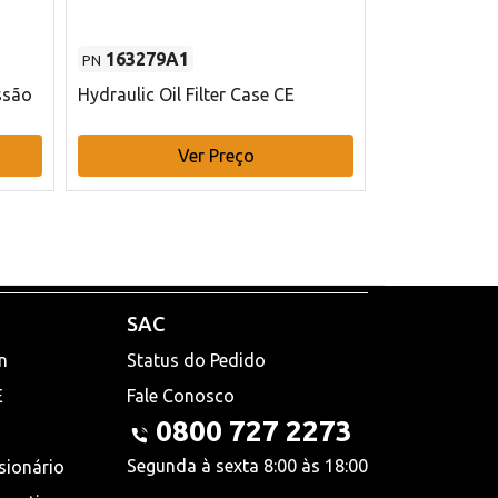
163279A1
48145970
PN
PN
ssão
Hydraulic Oil Filter Case CE
Filtro de com
x 75 mm L Ca
Ver Preço
V
SAC
n
Status do Pedido
E
Fale Conosco
0800 727 2273
Segunda à sexta 8:00 às 18:00
sionário