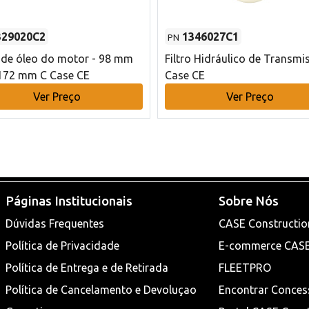
329020C2
1346027C1
PN
o de óleo do motor - 98 mm
Filtro Hidráulico de Transmi
172 mm C Case CE
Case CE
Ver Preço
Ver Preço
Páginas Institucionais
Sobre Nós
Dúvidas Frequentes
CASE Constructio
Política de Privacidade
E-commerce CAS
Política de Entrega e de Retirada
FLEETPRO
Política de Cancelamento e Devoluçao
Encontrar Conces