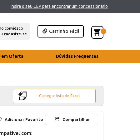
Insira o seu CEP para encontrar um concessionário
mo convidado
Carrinho Fácil
ou
cadastre-se
s em Oferta
Dúvidas Frequentes
Carregar lista de Excel
Adicionar Favorito
Compartilhar
mpativel com: