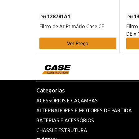
128781A1
1
PN
PN
l - 80 mm DE
Filtro de Ar Primário Case CE
Filtr
DE x 
o
Ver Preço
Categorias
ACESSÓRIOS E CAÇAMBAS
ALTERNADORES E MOTORES DE PARTIDA
BATERIAS E ACESSÓRIOS
CHASSI E ESTRUTURA