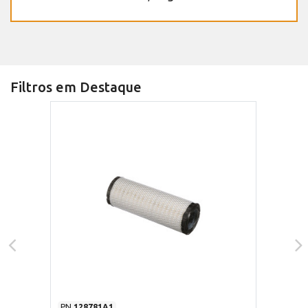
Filtros em Destaque
PN
128781A1