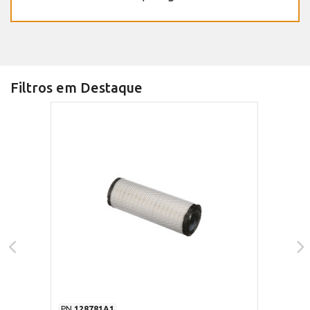
Filtros em Destaque
PN
128781A1