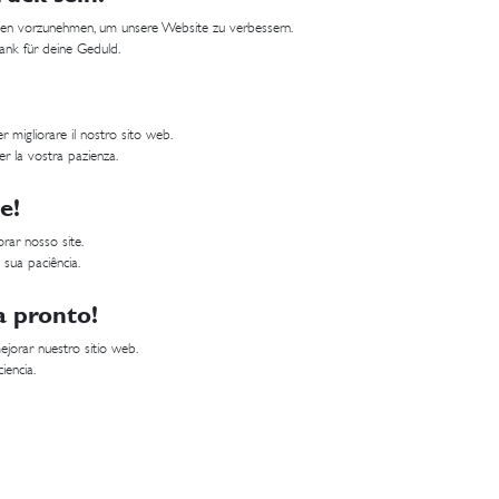
ungen vorzunehmen, um unsere Website zu verbessern.
Dank für deine Geduld.
 migliorare il nostro sito web.
er la vostra pazienza.
e!
rar nosso site.
 sua paciência.
a pronto!
jorar nuestro sitio web.
iencia.