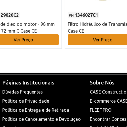
329020C2
1346027C1
PN
o de óleo do motor - 98 mm
Filtro Hidráulico de Transmi
172 mm C Case CE
Case CE
Ver Preço
Ver Preço
Páginas Institucionais
Sobre Nós
Dúvidas Frequentes
CASE Constructio
Política de Privacidade
E-commerce CAS
Política de Entrega e de Retirada
FLEETPRO
Política de Cancelamento e Devoluçao
Encontrar Conces