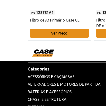
128781A1
1
PN
PN
l - 80 mm DE
Filtro de Ar Primário Case CE
Filtr
DE x 
o
Ver Preço
Categorias
ACESSÓRIOS E CAÇAMBAS
ALTERNADORES E MOTORES DE PARTIDA
BATERIAS E ACESSÓRIOS
CHASSI E ESTRUTURA