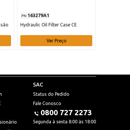
163279A1
48145970
PN
PN
ssão
Hydraulic Oil Filter Case CE
Filtro de com
x 75 mm L Ca
Ver Preço
V
SAC
n
Status do Pedido
E
Fale Conosco
0800 727 2273
Segunda à sexta 8:00 às 18:00
sionário