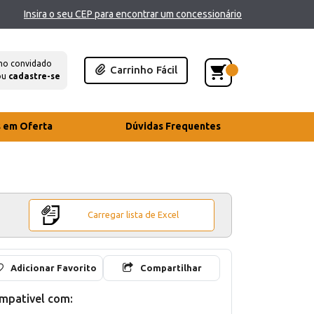
Insira o seu CEP para encontrar um concessionário
mo convidado
Carrinho Fácil
ou
cadastre-se
s em Oferta
Dúvidas Frequentes
Carregar lista de Excel
Adicionar Favorito
Compartilhar
mpativel com: