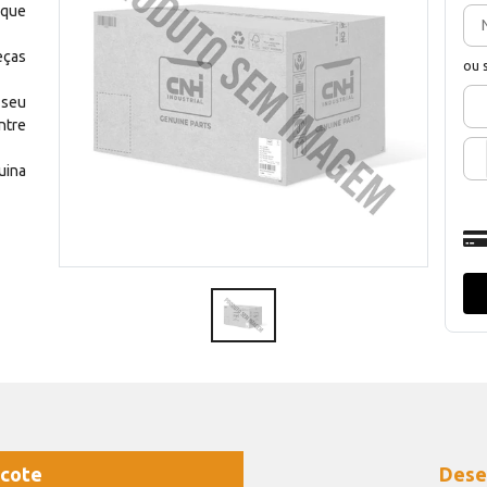
 que
eças
ou 
 seu
ntre
uina
cote
Dese