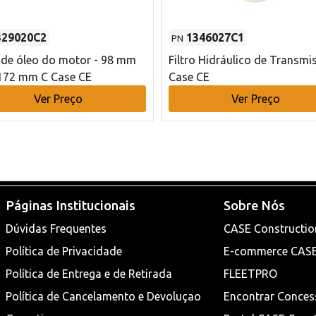
329020C2
1346027C1
PN
o de óleo do motor - 98 mm
Filtro Hidráulico de Transmi
172 mm C Case CE
Case CE
Ver Preço
Ver Preço
Páginas Institucionais
Sobre Nós
Dúvidas Frequentes
CASE Constructio
Política de Privacidade
E-commerce CAS
Política de Entrega e de Retirada
FLEETPRO
Política de Cancelamento e Devoluçao
Encontrar Conces