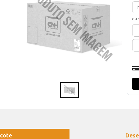
ou 
cote
Dese