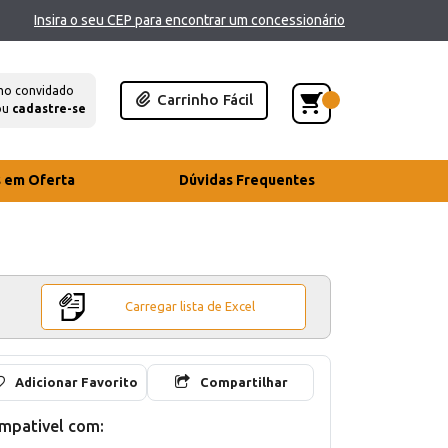
Insira o seu CEP para encontrar um concessionário
mo convidado
Carrinho Fácil
ou
cadastre-se
s em Oferta
Dúvidas Frequentes
Carregar lista de Excel
Adicionar Favorito
Compartilhar
mpativel com: