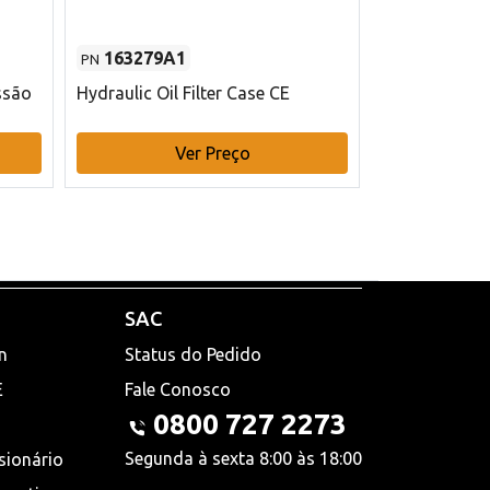
163279A1
48145970
PN
PN
ssão
Hydraulic Oil Filter Case CE
Filtro de com
x 75 mm L Ca
Ver Preço
V
SAC
n
Status do Pedido
E
Fale Conosco
0800 727 2273
Segunda à sexta 8:00 às 18:00
sionário