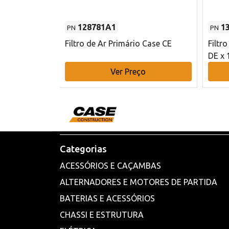
128781A1
1
PN
PN
l - 80 mm DE
Filtro de Ar Primário Case CE
Filtr
DE x 
o
Ver Preço
Categorias
ACESSÓRIOS E CAÇAMBAS
ALTERNADORES E MOTORES DE PARTIDA
BATERIAS E ACESSÓRIOS
CHASSI E ESTRUTURA