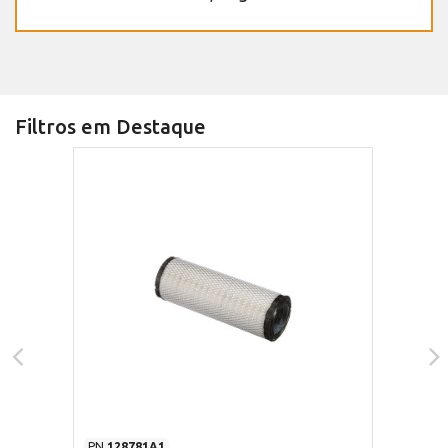
Filtros em Destaque
PN
128781A1