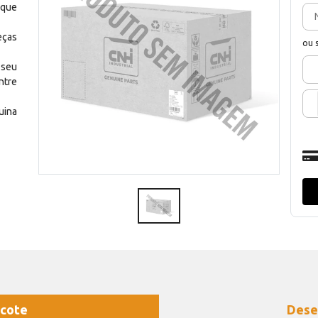
 que
eças
ou 
 seu
ntre
uina
cote
Dese