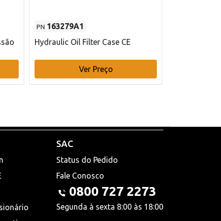
163279A1
48145970
PN
PN
ssão
Hydraulic Oil Filter Case CE
Filtro de com
x 75 mm L Ca
Ver Preço
V
SAC
n
Status do Pedido
E
Fale Conosco
0800 727 2273
Segunda à sexta 8:00 às 18:00
sionário