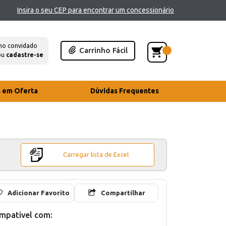
Insira o seu CEP para encontrar um concessionário
mo convidado
Carrinho Fácil
ou
cadastre-se
s em Oferta
Dúvidas Frequentes
Carregar lista de Excel
Adicionar Favorito
Compartilhar
mpativel com: