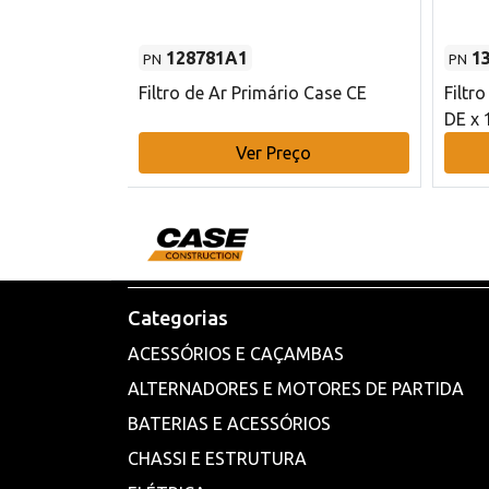
128781A1
1
PN
PN
l - 80 mm DE
Filtro de Ar Primário Case CE
Filtr
DE x 
o
Ver Preço
Categorias
ACESSÓRIOS E CAÇAMBAS
ALTERNADORES E MOTORES DE PARTIDA
BATERIAS E ACESSÓRIOS
CHASSI E ESTRUTURA