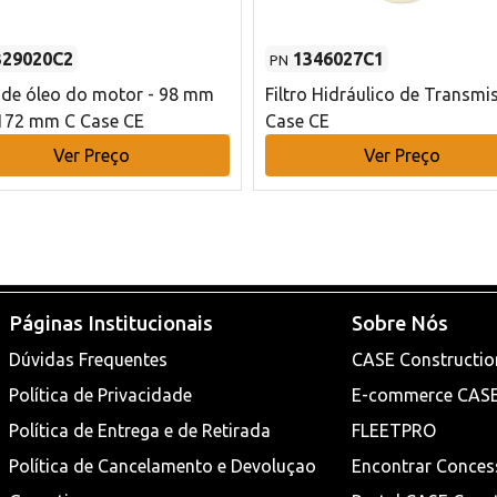
329020C2
1346027C1
PN
o de óleo do motor - 98 mm
Filtro Hidráulico de Transmi
172 mm C Case CE
Case CE
Ver Preço
Ver Preço
Páginas Institucionais
Sobre Nós
Dúvidas Frequentes
CASE Constructio
Política de Privacidade
E-commerce CAS
Política de Entrega e de Retirada
FLEETPRO
Política de Cancelamento e Devoluçao
Encontrar Conces