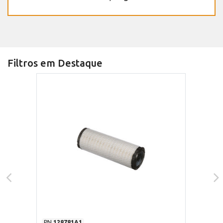
Filtros em Destaque
PN
128781A1