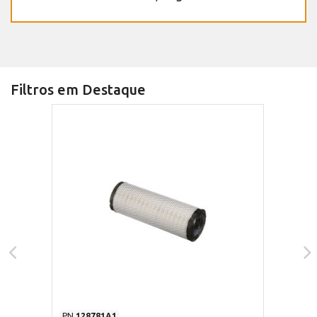
Filtros em Destaque
PN
128781A1