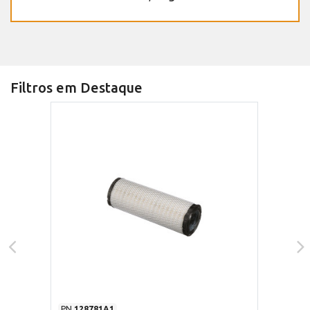
Filtros em Destaque
PN
128781A1