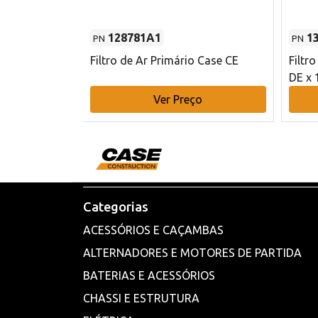
128781A1
1
PN
PN
l - 80 mm DE
Filtro de Ar Primário Case CE
Filtr
DE x 
o
Ver Preço
Categorias
ACESSÓRIOS E CAÇAMBAS
ALTERNADORES E MOTORES DE PARTIDA
BATERIAS E ACESSÓRIOS
CHASSI E ESTRUTURA