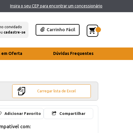
Insira o seu CEP para encontrar um concessionário
mo convidado
Carrinho Fácil
ou
cadastre-se
s em Oferta
Dúvidas Frequentes
Carregar lista de Excel
Adicionar Favorito
Compartilhar
mpativel com: