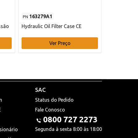
163279A1
48145970
PN
PN
ssão
Hydraulic Oil Filter Case CE
Filtro de com
x 75 mm L Ca
Ver Preço
V
SAC
n
Status do Pedido
E
Fale Conosco
0800 727 2273
Segunda à sexta 8:00 às 18:00
sionário