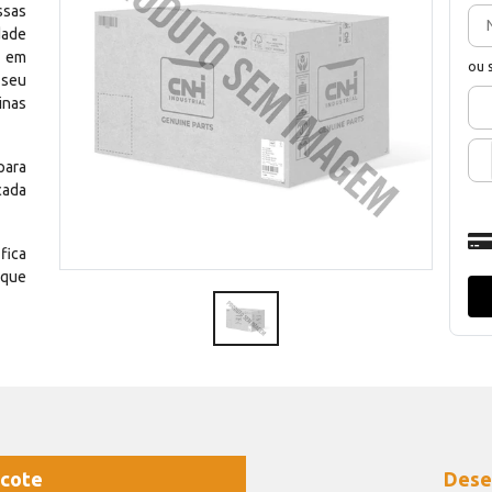
ssas
dade
e em
ou 
 seu
inas
para
cada
fica
 que
cote
Dese