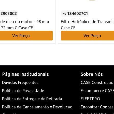
329020C2
1346027C1
PN
o de óleo do motor - 98 mm
Filtro Hidráulico de Transmi
172 mm C Case CE
Case CE
Ver Preço
Ver Preço
Páginas Institucionais
Sobre Nós
Dúvidas Frequentes
CASE Constructio
Política de Privacidade
E-commerce CAS
Política de Entrega e de Retirada
FLEETPRO
Política de Cancelamento e Devoluçao
Encontrar Conces