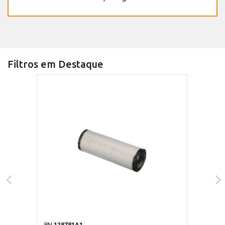
Filtros em Destaque
PN
128781A1