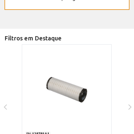
Filtros em Destaque
PN
128781A1