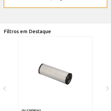
Filtros em Destaque
PN
128781A1