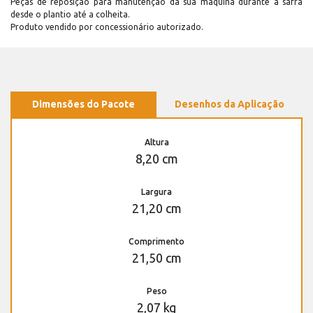
Peças de reposição para manutenção dá sua máquina durante a safra
desde o plantio até a colheita.
Produto vendido por concessionário autorizado.
Dimensões do Pacote
Desenhos da Aplicação
Altura
8,20 cm
Largura
21,20 cm
Comprimento
21,50 cm
Peso
2,07 kg