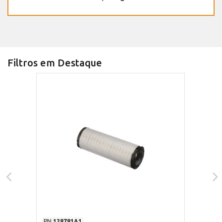
Filtros em Destaque
PN
128781A1