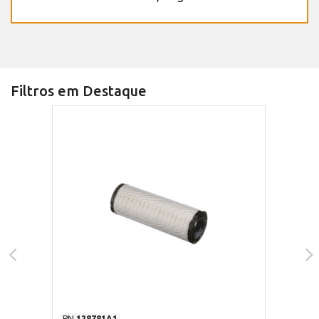
Filtros em Destaque
PN
128781A1