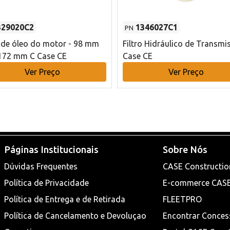
329020C2
1346027C1
PN
o de óleo do motor - 98 mm
Filtro Hidráulico de Transmi
172 mm C Case CE
Case CE
Ver Preço
Ver Preço
Páginas Institucionais
Sobre Nós
Dúvidas Frequentes
CASE Constructio
Política de Privacidade
E-commerce CAS
Política de Entrega e de Retirada
FLEETPRO
Política de Cancelamento e Devoluçao
Encontrar Conces