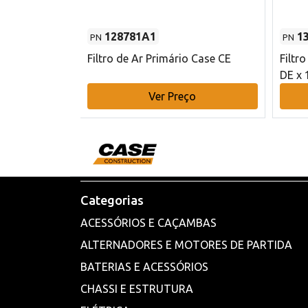
128781A1
1
PN
PN
l - 80 mm DE
Filtro de Ar Primário Case CE
Filtr
DE x 
o
Ver Preço
Categorias
ACESSÓRIOS E CAÇAMBAS
ALTERNADORES E MOTORES DE PARTIDA
BATERIAS E ACESSÓRIOS
CHASSI E ESTRUTURA