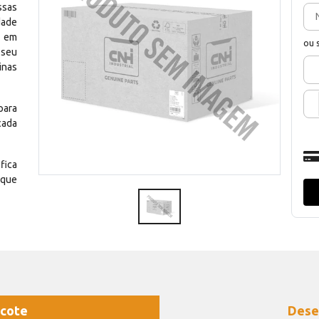
ssas
dade
e em
ou 
 seu
inas
para
cada
fica
 que
cote
Dese