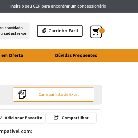
Insira o seu CEP para encontrar um concessionário
mo convidado
Carrinho Fácil
ou
cadastre-se
s em Oferta
Dúvidas Frequentes
Carregar lista de Excel
Adicionar Favorito
Compartilhar
mpativel com: