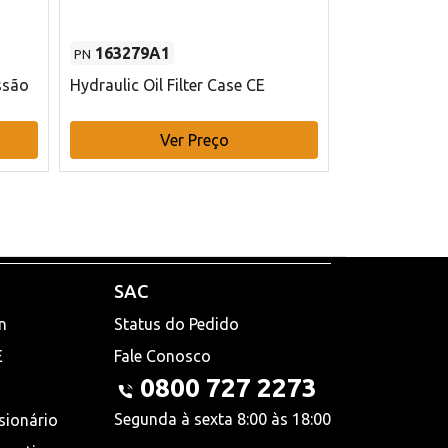
163279A1
48145970
PN
PN
ssão
Hydraulic Oil Filter Case CE
Filtro de com
x 75 mm L Ca
Ver Preço
V
SAC
n
Status do Pedido
E
Fale Conosco
0800 727 2273
Segunda à sexta 8:00 às 18:00
sionário