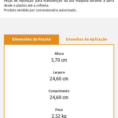
Peças de reposição para manutenção dá sua máquina durante a safra
desde o plantio até a colheita.
Produto vendido por concessionário autorizado.
Dimensões do Pacote
Desenhos da Aplicação
Altura
5,70 cm
Largura
24,60 cm
Comprimento
24,60 cm
Peso
2,52 kg