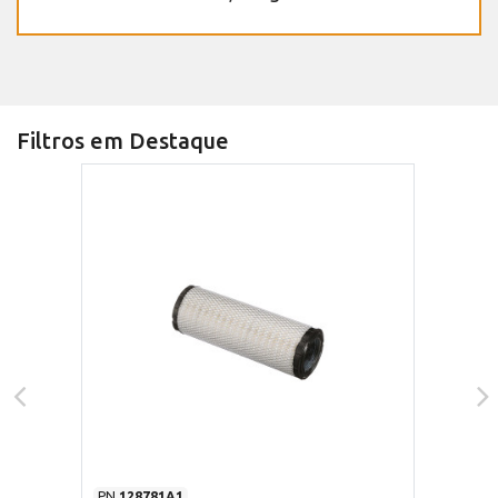
Filtros em Destaque
PN
128781A1