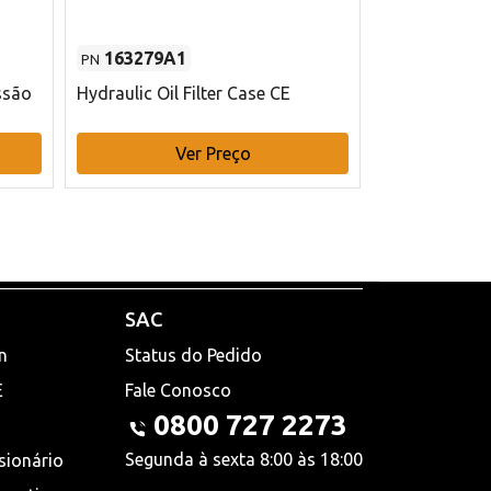
163279A1
48145970
PN
PN
ssão
Hydraulic Oil Filter Case CE
Filtro de com
x 75 mm L Ca
Ver Preço
V
SAC
n
Status do Pedido
E
Fale Conosco
0800 727 2273
Segunda à sexta 8:00 às 18:00
sionário