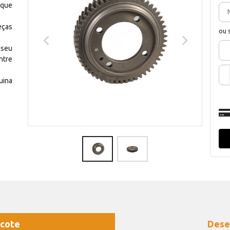
 que
eças
ou 
 seu
ntre
uina
cote
Dese