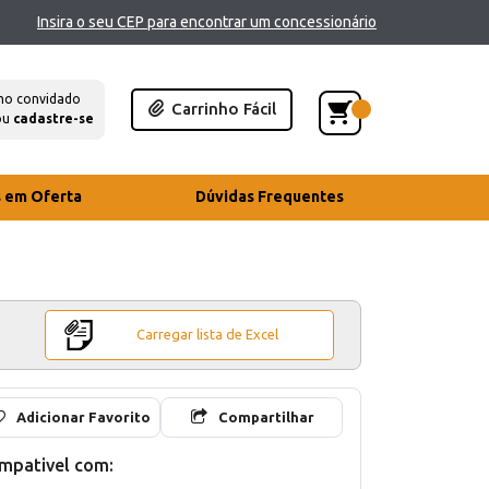
Insira o seu CEP para encontrar um concessionário
mo convidado
Carrinho Fácil
ou
cadastre-se
s em Oferta
Dúvidas Frequentes
Carregar lista de Excel
Adicionar Favorito
Compartilhar
mpativel com: