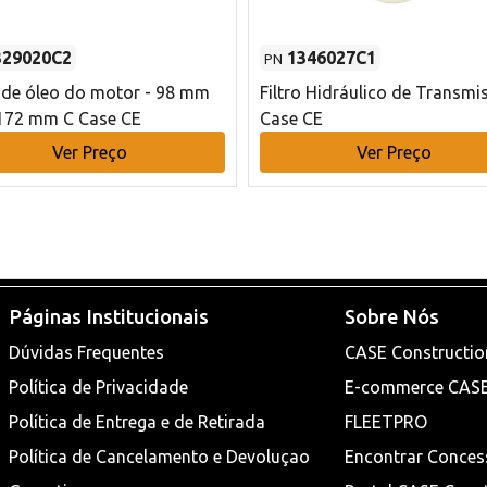
329020C2
1346027C1
PN
o de óleo do motor - 98 mm
Filtro Hidráulico de Transmi
172 mm C Case CE
Case CE
Ver Preço
Ver Preço
Páginas Institucionais
Sobre Nós
Dúvidas Frequentes
CASE Constructio
Política de Privacidade
E-commerce CAS
Política de Entrega e de Retirada
FLEETPRO
Política de Cancelamento e Devoluçao
Encontrar Conces