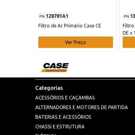
128781A1
1
PN
PN
l - 80 mm DE
Filtro de Ar Primário Case CE
Filtr
DE x 
o
Ver Preço
Categorias
ACESSÓRIOS E CAÇAMBAS
ALTERNADORES E MOTORES DE PARTIDA
BATERIAS E ACESSÓRIOS
CHASSI E ESTRUTURA