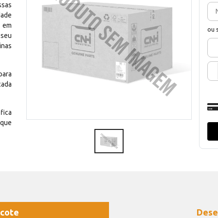
ssas
dade
e em
ou 
 seu
inas
para
cada
fica
 que
cote
Dese