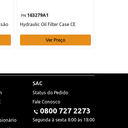
163279A1
48145970
PN
PN
ssão
Hydraulic Oil Filter Case CE
Filtro de com
x 75 mm L Ca
Ver Preço
V
SAC
n
Status do Pedido
E
Fale Conosco
0800 727 2273
Segunda à sexta 8:00 às 18:00
sionário