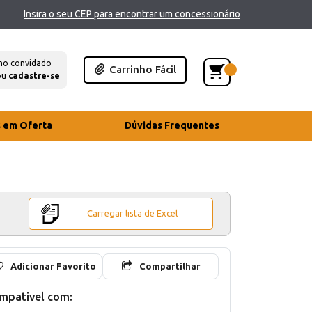
Insira o seu CEP para encontrar um concessionário
mo convidado
Carrinho Fácil
ou
cadastre-se
s em Oferta
Dúvidas Frequentes
Carregar lista de Excel
Adicionar Favorito
Compartilhar
mpativel com: