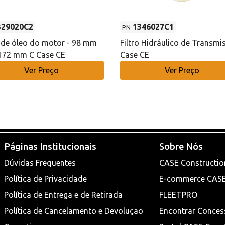
329020C2
1346027C1
PN
o de óleo do motor - 98 mm
Filtro Hidráulico de Transmi
172 mm C Case CE
Case CE
Ver Preço
Ver Preço
Páginas Institucionais
Sobre Nós
Dúvidas Frequentes
CASE Constructio
Política de Privacidade
E-commerce CAS
Política de Entrega e de Retirada
FLEETPRO
Política de Cancelamento e Devoluçao
Encontrar Conces