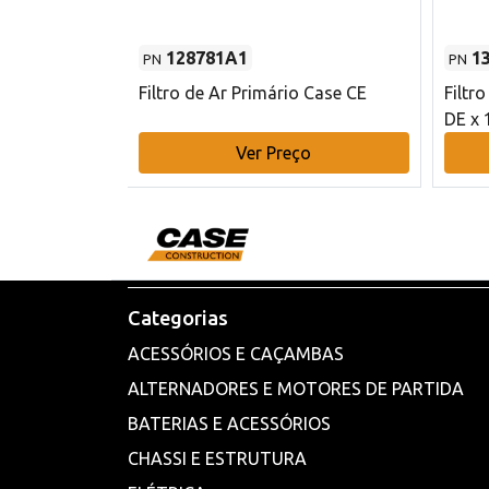
128781A1
1
PN
PN
l - 80 mm DE
Filtro de Ar Primário Case CE
Filtr
DE x 
o
Ver Preço
Categorias
ACESSÓRIOS E CAÇAMBAS
ALTERNADORES E MOTORES DE PARTIDA
BATERIAS E ACESSÓRIOS
CHASSI E ESTRUTURA