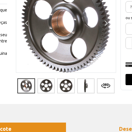
 que
ou 
eças
 seu
ntre
uina
cote
Dese