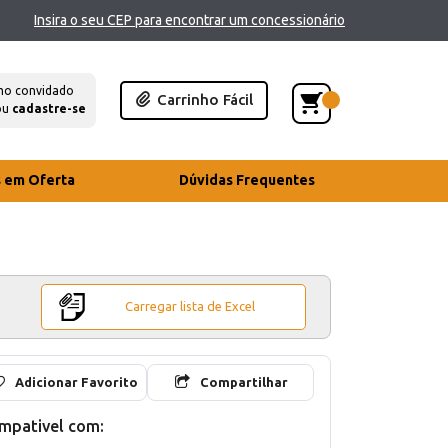
Insira o seu CEP para encontrar um concessionário
mo convidado
Carrinho Fácil
ou
cadastre-se
s em Oferta
Dúvidas Frequentes
Carregar lista de Excel
Adicionar Favorito
Compartilhar
mpativel com: