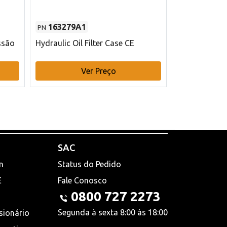
163279A1
48145970
PN
PN
ssão
Hydraulic Oil Filter Case CE
Filtro de com
x 75 mm L Ca
Ver Preço
V
SAC
n
Status do Pedido
E
Fale Conosco
0800 727 2273
Segunda à sexta 8:00 às 18:00
sionário