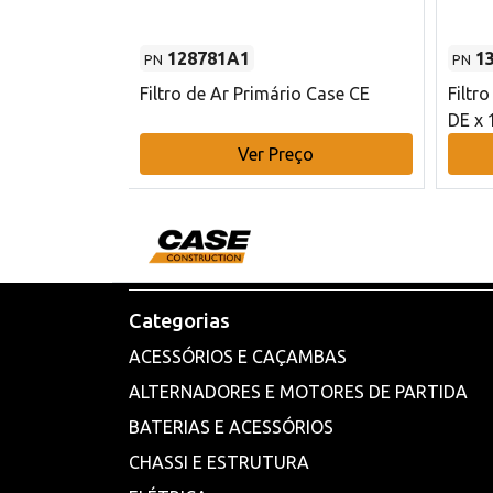
128781A1
1
PN
PN
l - 80 mm DE
Filtro de Ar Primário Case CE
Filtr
DE x 
o
Ver Preço
Categorias
ACESSÓRIOS E CAÇAMBAS
ALTERNADORES E MOTORES DE PARTIDA
BATERIAS E ACESSÓRIOS
CHASSI E ESTRUTURA