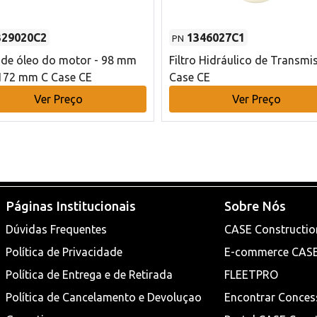
329020C2
1346027C1
PN
o de óleo do motor - 98 mm
Filtro Hidráulico de Transmi
172 mm C Case CE
Case CE
Ver Preço
Ver Preço
Páginas Institucionais
Sobre Nós
Dúvidas Frequentes
CASE Constructio
Política de Privacidade
E-commerce CAS
Política de Entrega e de Retirada
FLEETPRO
Política de Cancelamento e Devoluçao
Encontrar Conces