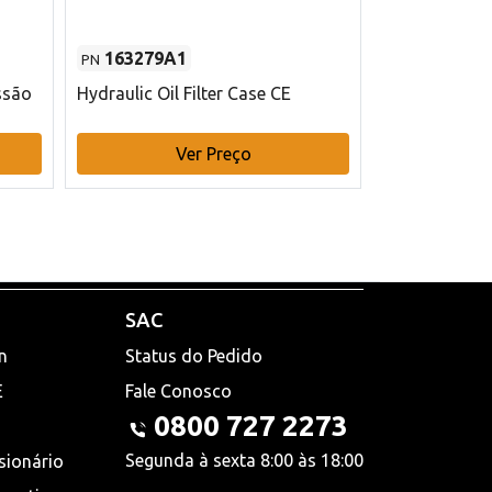
163279A1
48145970
PN
PN
ssão
Hydraulic Oil Filter Case CE
Filtro de com
x 75 mm L Ca
Ver Preço
V
SAC
n
Status do Pedido
E
Fale Conosco
0800 727 2273
Segunda à sexta 8:00 às 18:00
sionário