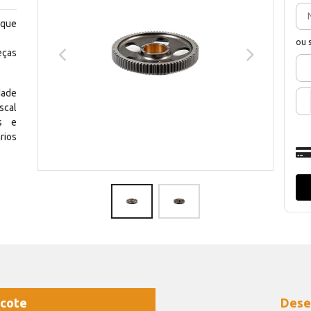
 que
ou 
eças
dade
scal
os e
rios
cote
Dese