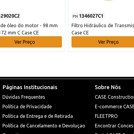
329020C2
1346027C1
PN
o de óleo do motor - 98 mm
Filtro Hidráulico de Transmi
172 mm C Case CE
Case CE
Ver Preço
Ver Preço
Páginas Institucionais
Sobre Nós
Dúvidas Frequentes
CASE Constructio
Política de Privacidade
E-commerce CAS
Política de Entrega e de Retirada
FLEETPRO
Política de Cancelamento e Devoluçao
Encontrar Conces