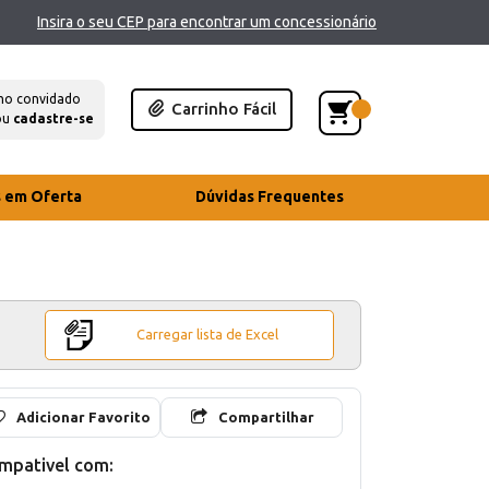
Insira o seu CEP para encontrar um concessionário
mo convidado
Carrinho Fácil
ou
cadastre-se
s em Oferta
Dúvidas Frequentes
Carregar lista de Excel
Adicionar Favorito
Compartilhar
mpativel com: