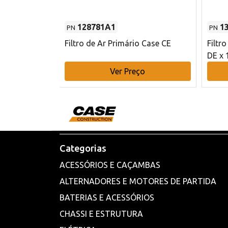
128781A1
1
PN
PN
l - 80 mm DE
Filtro de Ar Primário Case CE
Filtr
DE x 
o
Ver Preço
Categorias
ACESSÓRIOS E CAÇAMBAS
ALTERNADORES E MOTORES DE PARTIDA
BATERIAS E ACESSÓRIOS
CHASSI E ESTRUTURA