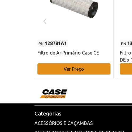
128781A1
1
PN
PN
l - 80 mm DE
Filtro de Ar Primário Case CE
Filtr
DE x 
o
Ver Preço
Categorias
ACESSÓRIOS E CAÇAMBAS