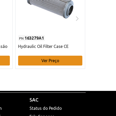
163279A1
48145970
PN
PN
ssão
Hydraulic Oil Filter Case CE
Filtro de com
x 75 mm L Ca
Ver Preço
V
SAC
n
Status do Pedido