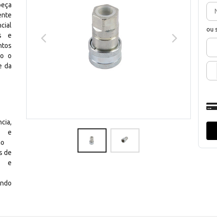
peça
ente
cial
ou 
es e
ntos
do o
e da
cia,
de e
ho
s de
s e
ando