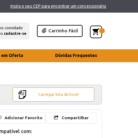
Insira o seu CEP para encontrar um concessionário
mo convidado
Carrinho Fácil
ou
cadastre-se
s em Oferta
Dúvidas Frequentes
Carregar lista de Excel
Adicionar Favorito
Compartilhar
mpativel com: