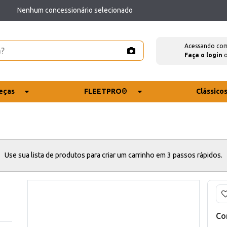
Nenhum concessionário selecionado
Acessando co
Faça o login
eças
FLEETPRO®
Clássico
Use sua lista de produtos para criar um carrinho em 3 passos rápidos.
Co