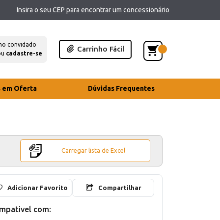
Insira o seu CEP para encontrar um concessionário
mo convidado
Carrinho Fácil
ou
cadastre-se
s em Oferta
Dúvidas Frequentes
Carregar lista de Excel
Adicionar Favorito
Compartilhar
mpativel com: