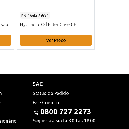
163279A1
48145970
PN
PN
ssão
Hydraulic Oil Filter Case CE
Filtro de com
x 75 mm L Ca
Ver Preço
V
SAC
n
Status do Pedido
E
Fale Conosco
0800 727 2273
Segunda à sexta 8:00 às 18:00
sionário