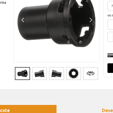
orma
ou 
cote
Dese