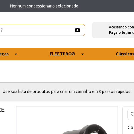
Nenhum concessionário selecionado
Acessando co
Faça o login
eças
FLEETPRO®
Clássico
Use sua lista de produtos para criar um carrinho em 3 passos rápidos.
CE
Co