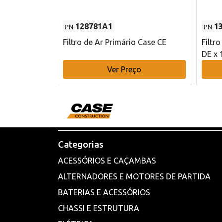
128781A1
1
PN
PN
l - 80 mm DE
Filtro de Ar Primário Case CE
Filtr
DE x 
o
Ver Preço
Categorias
ACESSÓRIOS E CAÇAMBAS
ALTERNADORES E MOTORES DE PARTIDA
BATERIAS E ACESSÓRIOS
CHASSI E ESTRUTURA