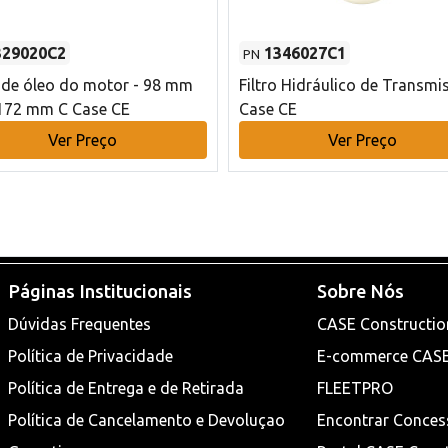
329020C2
1346027C1
PN
o de óleo do motor - 98 mm
Filtro Hidráulico de Transmi
172 mm C Case CE
Case CE
Ver Preço
Ver Preço
Páginas Institucionais
Sobre Nós
Dúvidas Frequentes
CASE Constructio
Política de Privacidade
E-commerce CAS
Política de Entrega e de Retirada
FLEETPRO
Política de Cancelamento e Devoluçao
Encontrar Conces