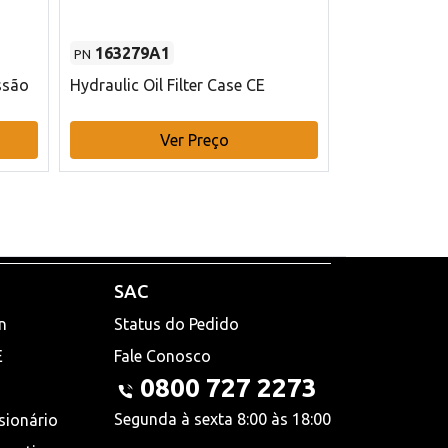
163279A1
48145970
PN
PN
ssão
Hydraulic Oil Filter Case CE
Filtro de com
x 75 mm L Ca
Ver Preço
V
SAC
n
Status do Pedido
E
Fale Conosco
0800 727 2273
Segunda à sexta 8:00 às 18:00
sionário