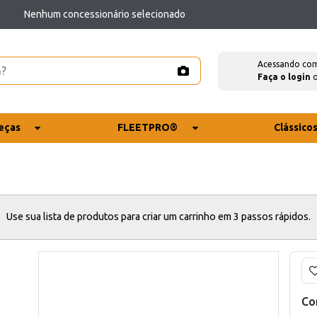
Nenhum concessionário selecionado
Acessando co
Faça o login
eças
FLEETPRO®
Clássico
Use sua lista de produtos para criar um carrinho em 3 passos rápidos.
Co