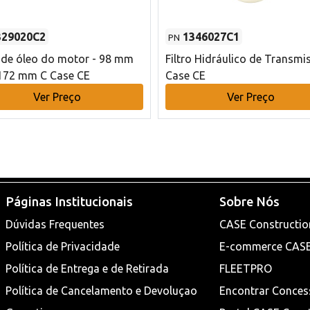
329020C2
1346027C1
PN
o de óleo do motor - 98 mm
Filtro Hidráulico de Transmi
172 mm C Case CE
Case CE
Ver Preço
Ver Preço
Páginas Institucionais
Sobre Nós
Dúvidas Frequentes
CASE Constructio
Política de Privacidade
E-commerce CAS
Política de Entrega e de Retirada
FLEETPRO
Política de Cancelamento e Devoluçao
Encontrar Conces