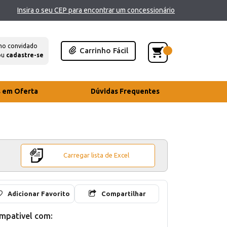
Insira o seu CEP para encontrar um concessionário
mo convidado
Carrinho Fácil
ou
cadastre-se
s em Oferta
Dúvidas Frequentes
Carregar lista de Excel
Adicionar Favorito
Compartilhar
mpativel com: