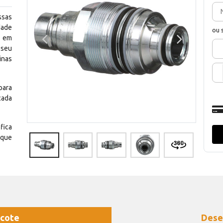
ssas
dade
ou 
e em
 seu
inas
para
cada
fica
 que
cote
Dese