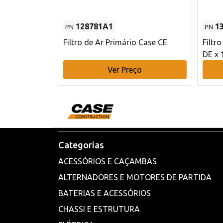
128781A1
1
PN
PN
l - 80 mm DE
Filtro de Ar Primário Case CE
Filtr
DE x 
o
Ver Preço
Categorias
ACESSÓRIOS E CAÇAMBAS
ALTERNADORES E MOTORES DE PARTIDA
BATERIAS E ACESSÓRIOS
CHASSI E ESTRUTURA