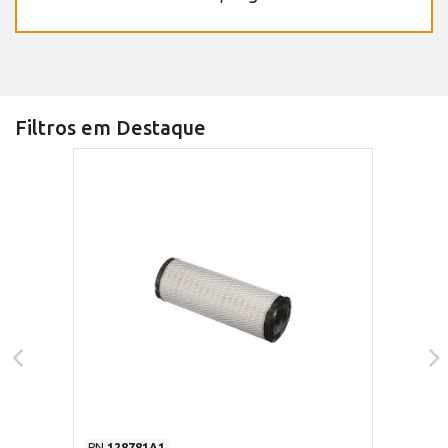
Filtros em Destaque
PN
128781A1